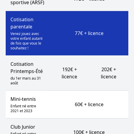
sportive (ARSF)
Cotisation
parentale
77€ + licence
Venez jouez avec
votre enfant autant
de fois que vous le
souhaitez !
Cotisation
192€ +
202€ +
Printemps-Été
licence
licence
du 1er mars au 31
août
Mini-tennis
60€ + licence
Enfant né entre
2021 et 2023
Club Junior
100€ + licence
Enfant né entre